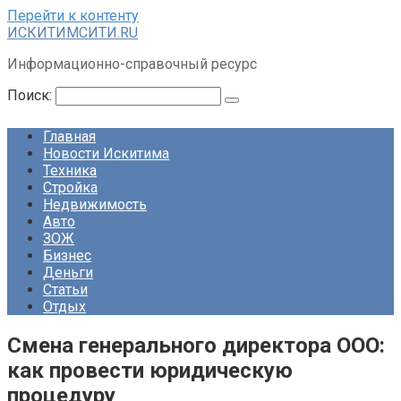
Перейти к контенту
ИСКИТИМСИТИ.RU
Информационно-справочный ресурс
Поиск:
Главная
Новости Искитима
Техника
Стройка
Недвижимость
Авто
ЗОЖ
Бизнес
Деньги
Статьи
Отдых
Смена генерального директора ООО:
как провести юридическую
процедуру