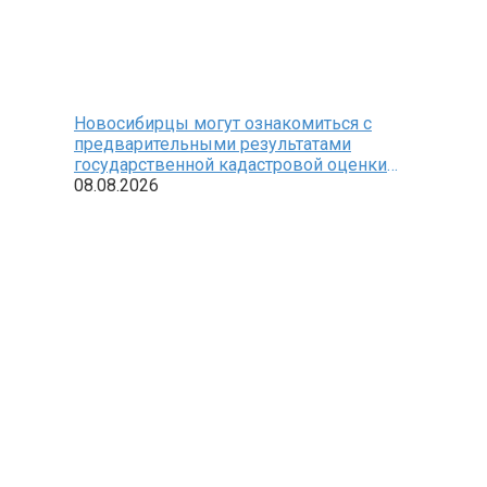
Новосибирцы могут ознакомиться с
предварительными результатами
государственной кадастровой оценки
земельных участков
08.08.2026