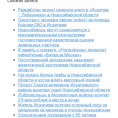
Свежие записи
Разработан проект ремонта дороги «Искитим
– Лебедевка» в Новосибирской области
Средства с продажи картин пойдут на помощь
бойцам СВО в Искитиме
Новосибирцы могут ознакомиться с
предварительными результатами
государственной кадастровой оценки
земельных участков
В память о подвиге: «Ростелеком» проведет
кибертурнир «Битва за Москву»
Легостаевский заповедник называют
жемчужиной экотуризма Новосибирской
области
Где искать белые грибы в Новосибирской
области и когда ждать массовый урожай
Проект Совета ветеранов Искитимского
района выиграл грант Новосибирской области
Добровольцы в беспилотные войска получат
2,9 млн рублей и места в вузах
Житель Искитима получил условный срок за
нападение на медиков и угрозы полицейским
Односельчане поздравили с 95-летием