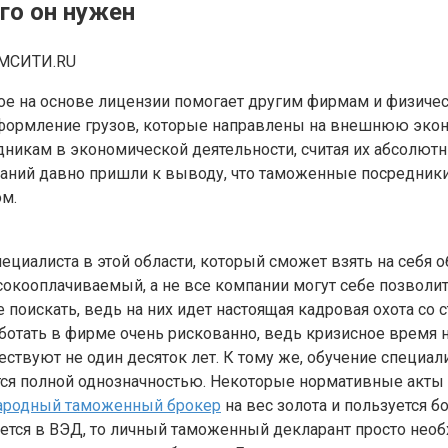
го он нужен
МСИТИ.RU
рое на основе лицензии помогает другим фирмам и физич
 оформление грузов, которые направлены на внешнюю экон
никам в экономической деятельности, считая их абсолютн
паний давно пришли к выводу, что таможенные посредники
м.
ециалиста в этой области, который сможет взять на себя о
ысокооплачиваемый, а не все компании могут себе позволи
 поискать, ведь на них идет настоящая кадровая охота со
отать в фирме очень рискованно, ведь кризисное время н
ствуют не один десяток лет. К тому же, обучение специал
тся полной однозначностью. Некоторые нормативные акты м
родный таможенный брокер
на вес золота и пользуется 
ется в ВЭД, то личный таможенный декларант просто нео