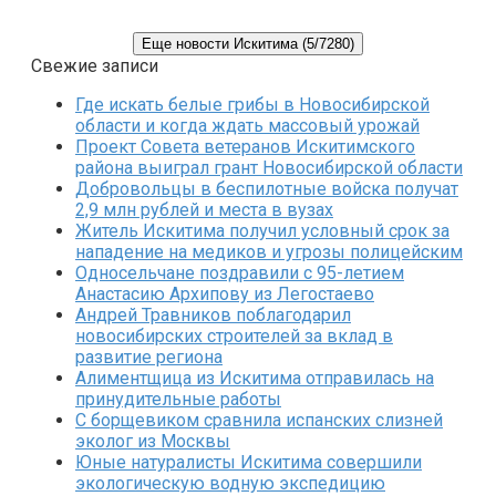
Еще новости Искитима (5/7280)
Свежие записи
Где искать белые грибы в Новосибирской
области и когда ждать массовый урожай
Проект Совета ветеранов Искитимского
района выиграл грант Новосибирской области
Добровольцы в беспилотные войска получат
2,9 млн рублей и места в вузах
Житель Искитима получил условный срок за
нападение на медиков и угрозы полицейским
Односельчане поздравили с 95-летием
Анастасию Архипову из Легостаево
Андрей Травников поблагодарил
новосибирских строителей за вклад в
развитие региона
Алиментщица из Искитима отправилась на
принудительные работы
С борщевиком сравнила испанских слизней
эколог из Москвы
Юные натуралисты Искитима совершили
экологическую водную экспедицию