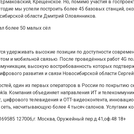
 Ермаковский, Крещенское. Но, помимо участия в госпрое
угодие мы успели построить более 45 базовых станций, о
осибирской области Дмитрий Оловянников.
тся удерживать высокие позиции по доступности современ
ом и мобильной связью. После проведённых работ 4G пол
муникации, высокую востребованность которых подтвержд
цифрового развития и связи Новосибирской области Сергей
тей, один из первых операторов в России по покрытию се
la. Компания объединяет направления ИТ и телекоммуник
т, цифрового телевидения и OTT-видеоконтента, инноваци
сеть, насчитывающую более 4 тысяч салонов. Услугами ко
69585 127006,г. Москва, Оружейный пер.д.41,оф.48 18+