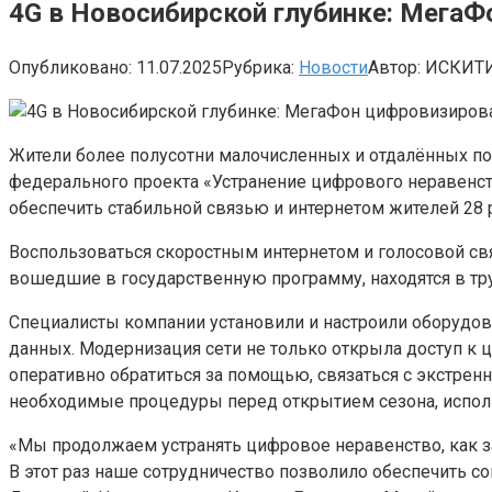
4G в Новосибирской глубинке: МегаФ
Опубликовано:
11.07.2025
Рубрика:
Новости
Автор:
ИСКИТ
Жители более полусотни малочисленных и отдалённых по
федерального проекта «Устранение цифрового неравенств
обеспечить стабильной связью и интернетом жителей 28 
Воспользоваться скоростным интернетом и голосовой свя
вошедшие в государственную программу, находятся в труд
Специалисты компании установили и настроили оборудова
данных. Модернизация сети не только открыла доступ к 
оперативно обратиться за помощью, связаться с экстрен
необходимые процедуры перед открытием сезона, использ
«Мы продолжаем устранять цифровое неравенство, как за 
В этот раз наше сотрудничество позволило обеспечить с