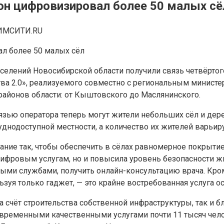
он цифровизировал более 50 малых сё
ИМСИТИ.RU
селений Новосибирской области получили связь четвёртог
а 2.0», реализуемого совместно с региональным министер
районов области: от Кыштовского до Маслянинского.
зью оператора теперь могут жители небольших сёл и дерев
нодоступной местности, а количество их жителей варьируе
ние так, чтобы обеспечить в сёлах равномерное покрытие
цифровым услугам, но и повысила уровень безопасности жи
ными службами, получить онлайн-консультацию врача. Кро
уя только гаджет, — это крайне востребованная услуга ос
счёт строительства собственной инфраструктуры, так и б
овременными качественными услугами почти 11 тысяч чело