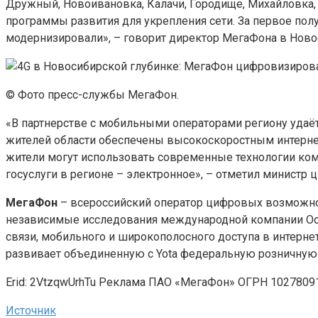
Дружный, Новоивановка, Калачи, Городище, Михайловка,
программы развития для укрепления сети. За первое пол
модернизировали», – говорит директор МегаФона в Нов
© Фото пресс-службы МегаФон.
«В партнерстве с мобильными операторами региону удаё
жителей области обеспечены высокоскоростным интернет
жители могут использовать современные технологии ком
госуслуги в регионе – электронное», – отметил министр 
МегаФон
– всероссийский оператор цифровых возможнос
независимые исследования международной компании Ook
связи, мобильного и широкополосного доступа в интерне
развивает объединенную с Yota федеральную розничную 
Erid: 2VtzqwUrhTu Реклама ПАО «МегаФон» ОГРН 10278091
Источник