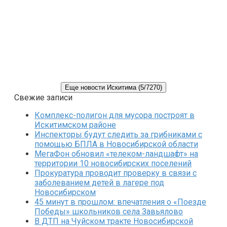
Еще новости Искитима (5/7270)
Свежие записи
Комплекс-полигон для мусора построят в
Искитимском районе
Инспекторы будут следить за грибниками с
помощью БПЛА в Новосибирской области
МегаФон обновил «телеком-ландшафт» на
территории 10 новосибирских поселений
Прокуратура проводит проверку в связи с
заболеванием детей в лагере под
Новосибирском
45 минут в прошлом: впечатления о «Поезде
Победы» школьников села Завьялово
В ДТП на Чуйском тракте Новосибирской