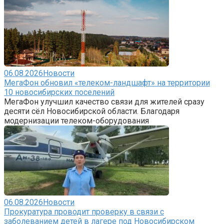
06.08.2026
Новости
МегаФон обновил «телеком-ландшафт» на территории
10 новосибирских поселений
МегаФон улучшил качество связи для жителей сразу
десяти сёл Новосибирской области. Благодаря
модернизации телеком-оборудования
06.08.2026
Новости
Прокуратура проводит проверку в связи с
заболеванием детей в лагере под Новосибирском