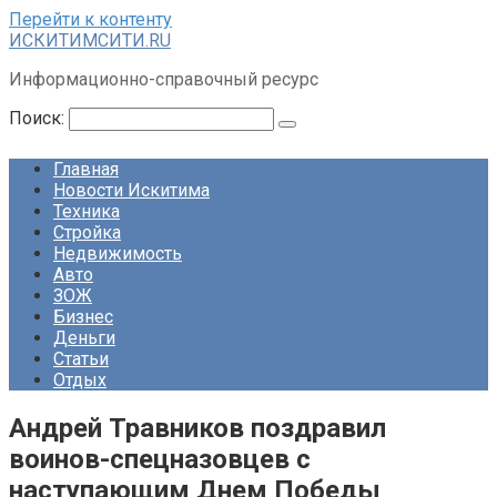
Перейти к контенту
ИСКИТИМСИТИ.RU
Информационно-справочный ресурс
Поиск:
Главная
Новости Искитима
Техника
Стройка
Недвижимость
Авто
ЗОЖ
Бизнес
Деньги
Статьи
Отдых
Андрей Травников поздравил
воинов-спецназовцев с
наступающим Днем Победы