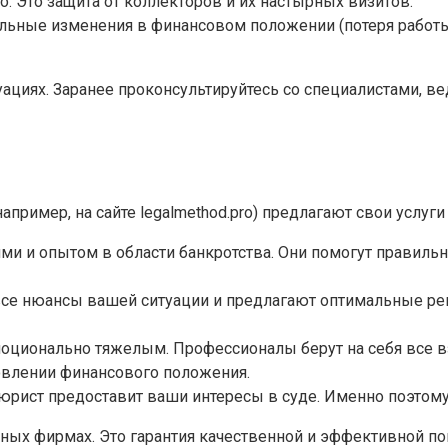
 Это защита от коллекторов и их настырных визитов.
льные изменения в финансовом положении (потеря работы,
уациях. Заранее проконсультируйтесь со специалистами, в
пример, на сайте legalmethod.pro) предлагают свои услуги
ми и опытом в области банкротства. Они помогут правиль
се нюансы вашей ситуации и предлагают оптимальные ре
эмоционально тяжелым. Профессионалы берут на себя все 
овлении финансового положения.
и юрист предоставит ваши интересы в суде. Именно поэто
нных фирмах. Это гарантия качественной и эффективной 