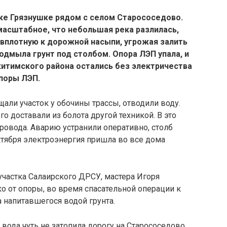
ке Грязнушке рядом с селом Старососедово.
масштабное, что небольшая река разлилась,
 вплотную к дорожной насыпи, угрожая залить
подмыла грунт под столбом.
Опора ЛЭП упала, и
итимского района остались без электричества
опоры ЛЭП.
али участок у обочины трассы, отводили воду.
го доставали из болота другой техникой. В это
ровода. Аварию устранили оперативно, столб
октября электроэнергия пришла во все дома
частка Салаирского ДРСУ, мастера Игоря
о от опоры, во время спасательной операции к
а напитавшегося водой грунта.