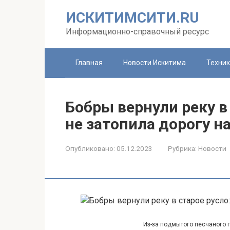
Перейти
ИСКИТИМСИТИ.RU
к
контенту
Информационно-справочный ресурс
Главная
Новости Искитима
Техни
Бобры вернули реку в 
не затопила дорогу н
Опубликовано:
05.12.2023
Рубрика:
Новости
Из-за подмытого песчаного г