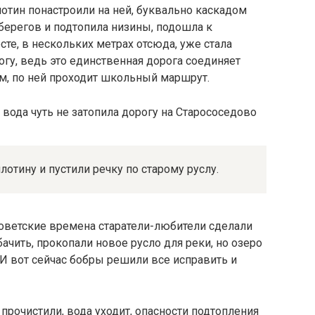
отин понастроили на ней, буквально каскадом
берегов и подтопила низины, подошла к
те, в нескольких метрах отсюда, уже стала
огу, ведь это единственная дорога соединяет
м, по ней проходит школьный маршрут.
тину и пустили речку по старому руслу.
советские времена старатели-любители сделали
ачить, прокопали новое русло для реки, но озеро
 И вот сейчас бобры решили все исправить и
прочистили, вода уходит, опасности подтопления