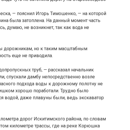
еска, — пояснил Игорь Тимошенко, — на которой
изина была затоплена. На данный момент часть
, думаю, не возникнет, так как вода не
ы дорожникам, но к таким масштабным
ность еще не приводила.
опропускных труб, — рассказал начальник
ли, спускали дамбу непосредственно возле
опасного подхода воды к дорожному полотну не
лишком хорошо поработали. Трудно было
лся водой, даже плавуны были, ведь экскаватор
лометра дорог Искитимского района, по словам
естом километре трассы, где на реке Корюшка