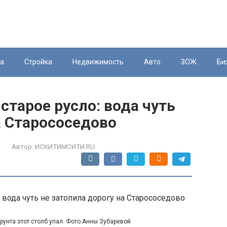
ка
Стройка
Недвижимость
Авто
ЗОЖ
Би
старое русло: вода чуть
а Старососедово
Автор:
ИСКИТИМСИТИ.RU
рунта этот столб упал. Фото Анны Зубаревой