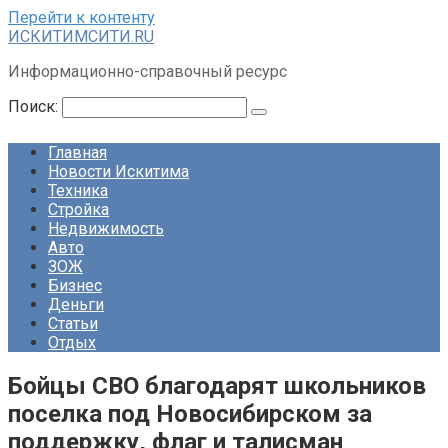
Перейти к контенту
ИСКИТИМСИТИ.RU
Информационно-справочный ресурс
Поиск:
Главная
Новости Искитима
Техника
Стройка
Недвижимость
Авто
ЗОЖ
Бизнес
Деньги
Статьи
Отдых
Бойцы СВО благодарят школьников
поселка под Новосибирском за
поддержку, флаг и талисман