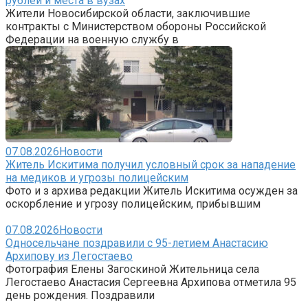
рублей и места в вузах
Жители Новосибирской области, заключившие
контракты с Министерством обороны Российской
Федерации на военную службу в
07.08.2026
Новости
Житель Искитима получил условный срок за нападение
на медиков и угрозы полицейским
Фото и з архива редакции Житель Искитима осужден за
оскорбление и угрозу полицейским, прибывшим
07.08.2026
Новости
Односельчане поздравили с 95-летием Анастасию
Архипову из Легостаево
Фотография Елены Загоскиной Жительница села
Легостаево Анастасия Сергеевна Архипова отметила 95
день рождения. Поздравили