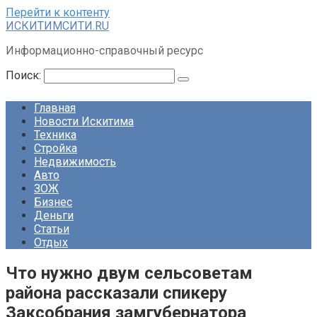
Перейти к контенту
ИСКИТИМСИТИ.RU
Информационно-справочный ресурс
Поиск:
Главная
Новости Искитима
Техника
Стройка
Недвижимость
Авто
ЗОЖ
Бизнес
Деньги
Статьи
Отдых
Что нужно двум сельсоветам
района рассказали спикеру
Заксобрания замгубернатора