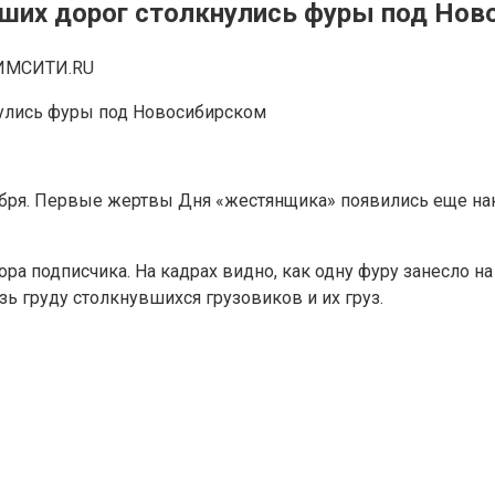
вших дорог столкнулись фуры под Нов
ИМСИТИ.RU
ября. Первые жертвы Дня «жестянщика» появились еще нак
а подписчика. На кадрах видно, как одну фуру занесло на 
ь груду столкнувшихся грузовиков и их груз.