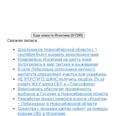
Еще новости Искитима (5/7290)
Свежие записи
Школьников Новосибирской области с 1
сентября будут кормить морепродуктами
Юнармейцы Искитима на шесть дней
погрузились в мир тактики и выживания
В селе Лебедевка сотрудники научного
института определяют участок для скважины
НЕ УПУСТИТЕ ШАНС получить кешбэк 3% за
оплату ЖКУ через СБП в «Платосфере»
Видеозапись обеспечит прозрачность
выборов в Госдуму в Новосибирской области
Разработан проект ремонта дороги «Искитим
– Лебедевка» в Новосибирской области
Средства с продажи картин пойдут на помощь
бойцам СВО в Искитиме