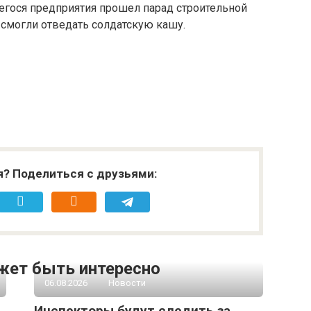
егося предприятия прошел парад строительной
 смогли отведать солдатскую кашу.
я? Поделиться с друзьями:
жет быть интересно
06.08.2026
Новости
Инспекторы будут следить за