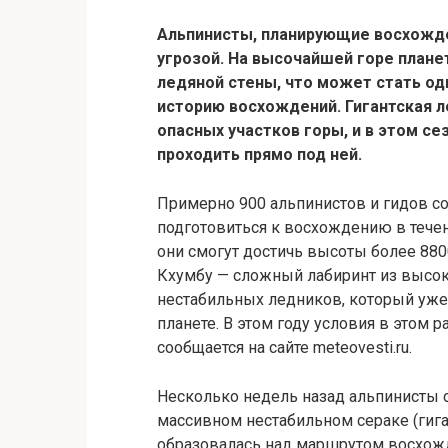
Альпинисты, планирующие восхожден
угрозой. На высочайшей горе плане
ледяной стены, что может стать од
историю восхождений. Гигантская л
опасных участков горы, и в этом с
проходить прямо под ней.
Примерно 900 альпинистов и гидов со
подготовиться к восхождению в тече
они смогут достичь высоты более 88
Кхумбу — сложный лабиринт из высок
нестабильных ледников, который уже 
планете. В этом году условия в этом 
сообщается на сайте meteovesti.ru.
Несколько недель назад альпинисты 
массивном нестабильном сераке (гиг
образовалась над маршрутом восхож