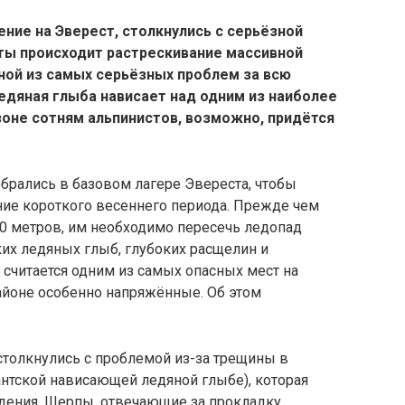
ие на Эверест, столкнулись с серьёзной
ты происходит растрескивание массивной
ной из самых серьёзных проблем за всю
едяная глыба нависает над одним из наиболее
езоне сотням альпинистов, возможно, придётся
брались в базовом лагере Эвереста, чтобы
ние короткого весеннего периода. Прежде чем
00 метров, им необходимо пересечь ледопад
их ледяных глыб, глубоких расщелин и
считается одним из самых опасных мест на
районе особенно напряжённые. Об этом
столкнулись с проблемой из-за трещины в
антской нависающей ледяной глыбе), которая
дения. Шерпы, отвечающие за прокладку