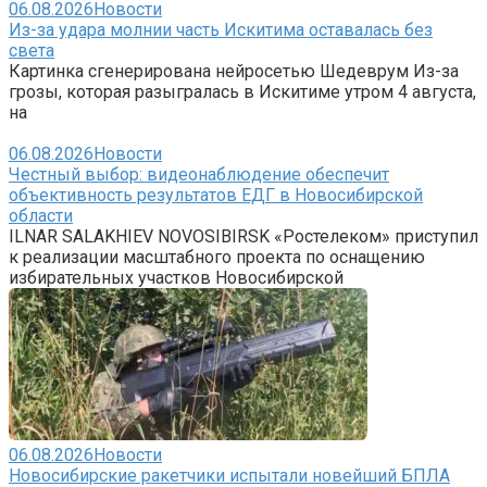
06.08.2026
Новости
Из-за удара молнии часть Искитима оставалась без
света
Картинка сгенерирована нейросетью Шедеврум Из-за
грозы, которая разыгралась в Искитиме утром 4 августа,
на
06.08.2026
Новости
Честный выбор: видеонаблюдение обеспечит
объективность результатов ЕДГ в Новосибирской
области
ILNAR SALAKHIEV NOVOSIBIRSK «Ростелеком» приступил
к реализации масштабного проекта по оснащению
избирательных участков Новосибирской
06.08.2026
Новости
Новосибирские ракетчики испытали новейший БПЛА