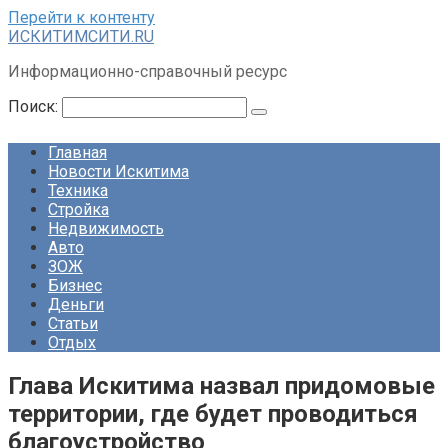
Перейти к контенту
ИСКИТИМСИТИ.RU
Информационно-справочный ресурс
Поиск:
Главная
Новости Искитима
Техника
Стройка
Недвижимость
Авто
ЗОЖ
Бизнес
Деньги
Статьи
Отдых
Глава Искитима назвал придомовые
территории, где будет проводиться
благоустройство