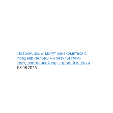
Новосибирцы могут ознакомиться с
предварительными результатами
государственной кадастровой оценки
земельных участков
08.08.2026