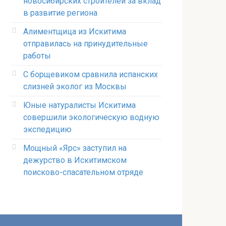
новосибирских строителей за вклад
в развитие региона
Алиментщица из Искитима
отправилась на принудительные
работы
С борщевиком сравнила испанских
слизней эколог из Москвы
Юные натуралисты Искитима
совершили экологическую водную
экспедицию
Мощный «Ярс» заступил на
дежурство в Искитимском
поисково-спасательном отряде