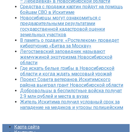
– Лебедевка» в Новосибирской области
Средства с продажи картин пойдут на помощь
бойцам СВО в Искитиме
Новосибирцы могут ознакомиться с
предварительными результатами
государственной кадастровой оценки
земельных участков
В память о подвиге: «Ростелеком» проведет
кибертурнир «Битва за Москву»
Легостаевский заповедник называют
жемчужиной экотуризма Новосибирской
области
Где искать белые грибы в Новосибирской
области и когда ждать массовый урожай
Проект Совета ветеранов Искитимского
района выиграл грант Новосибирской области
Добровольцы в беспилотные войска получат
2,9 млн рублей и места в вузах
Житель Искитима получил условный срок за
нападение на медиков и угрозы полицейским
Карта сайта