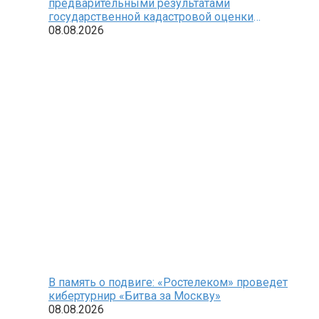
предварительными результатами
государственной кадастровой оценки
земельных участков
08.08.2026
В память о подвиге: «Ростелеком» проведет
кибертурнир «Битва за Москву»
08.08.2026