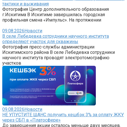
тактики и выживания
Фотография Центр дополнительного образования
г.Искитима В Искитиме завершилась городская
профильная смена «Импульс». На протяжении
09.08.2026
Новости
В селе Лебедевка сотрудники научного института
определяют участок для скважины
Фотография пресс-службы администрации
Искитимского района В селе Лебедевка сотрудники
научного института проводят электротомографию
участков
09.08.2026
Новости
НЕ УПУСТИТЕ ШАНС получить кешбэк 3% за оплату ЖКУ
через СБП в «Платосфере»
До завершения акции осталось меньше двух месяцев.