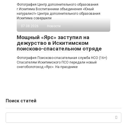
Фотография Центр дополнительного образования
г.Искитима Воспитанники объединения «Юный
натуралист» Центра дополнительного образования
Искитима совершили
07.08.2026
Новости
Мощный «Ярс» заступил на
дежурство в Искитимском
поисково-спасательном отряде
Фотография Поисково-спасательная служба НСО (16+)
Спасателям Искитимского ПСО передали новый
снегоболотоход «Ярс». На празднике
Поиск статей
Поиск: