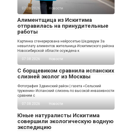
07.08.2026
Новости
Алиментщица из Искитима
отправилась на принудительные
работы
Картинка сгенерирована нейросетью Шедеврум За
невыплату алиментов жительница Искитимского района
Новосибирской области осуждена к
07.08.2026
Новости
С борщевиком сравнила испанских
слизней эколог из Москвы
Фотография Здвинский район | газета «Сельский
труженик» Испанский слизень по высокой инвазивности
сравним с
07.08.2026
Новости
Юные натуралисты Искитима
совершили экологическую водную
экспедицию