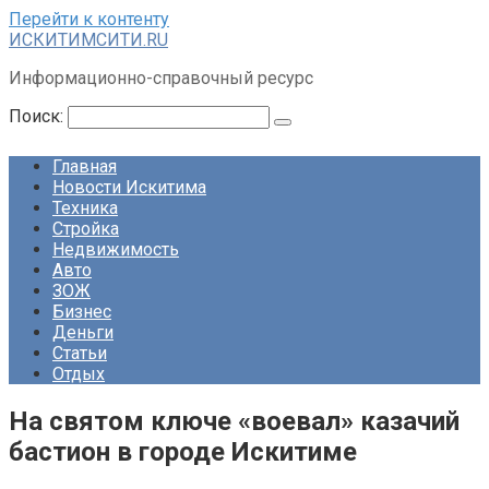
Перейти к контенту
ИСКИТИМСИТИ.RU
Информационно-справочный ресурс
Поиск:
Главная
Новости Искитима
Техника
Стройка
Недвижимость
Авто
ЗОЖ
Бизнес
Деньги
Статьи
Отдых
На святом ключе «воевал» казачий
бастион в городе Искитиме