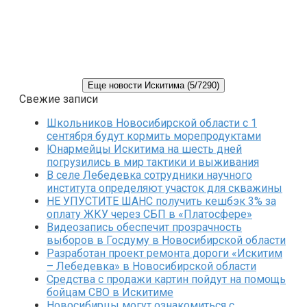
Еще новости Искитима (5/7290)
Свежие записи
Школьников Новосибирской области с 1
сентября будут кормить морепродуктами
Юнармейцы Искитима на шесть дней
погрузились в мир тактики и выживания
В селе Лебедевка сотрудники научного
института определяют участок для скважины
НЕ УПУСТИТЕ ШАНС получить кешбэк 3% за
оплату ЖКУ через СБП в «Платосфере»
Видеозапись обеспечит прозрачность
выборов в Госдуму в Новосибирской области
Разработан проект ремонта дороги «Искитим
– Лебедевка» в Новосибирской области
Средства с продажи картин пойдут на помощь
бойцам СВО в Искитиме
Новосибирцы могут ознакомиться с