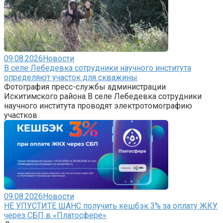
09.08.2026
Новости
В селе Лебедевка сотрудники научного института
определяют участок для скважины
Фотография пресс-службы администрации
Искитимского района В селе Лебедевка сотрудники
научного института проводят электротомографию
участков
09.08.2026
Новости
НЕ УПУСТИТЕ ШАНС получить кешбэк 3% за оплату ЖКУ
через СБП в «Платосфере»