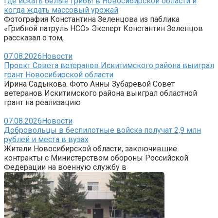
Где искать белые грибы в Новосибирской области и
когда ждать массовый урожай
Фотография Константина Зеленцова из паблика
«Грибной патруль НСО» Эксперт Константин Зеленцов
рассказал о том,
07.08.2026
Новости
Проект Совета ветеранов Искитимского района выиграл
грант Новосибирской области
Ирина Садыкова. Фото Анны Зубаревой Совет
ветеранов Искитимского района выиграл областной
грант на реализацию
07.08.2026
Новости
Добровольцы в беспилотные войска получат 2,9 млн
рублей и места в вузах
Жители Новосибирской области, заключившие
контракты с Министерством обороны Российской
Федерации на военную службу в