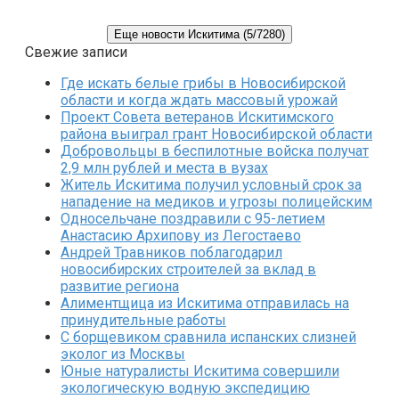
Еще новости Искитима (5/7280)
Свежие записи
Где искать белые грибы в Новосибирской
области и когда ждать массовый урожай
Проект Совета ветеранов Искитимского
района выиграл грант Новосибирской области
Добровольцы в беспилотные войска получат
2,9 млн рублей и места в вузах
Житель Искитима получил условный срок за
нападение на медиков и угрозы полицейским
Односельчане поздравили с 95-летием
Анастасию Архипову из Легостаево
Андрей Травников поблагодарил
новосибирских строителей за вклад в
развитие региона
Алиментщица из Искитима отправилась на
принудительные работы
С борщевиком сравнила испанских слизней
эколог из Москвы
Юные натуралисты Искитима совершили
экологическую водную экспедицию