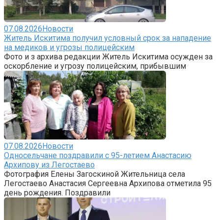
07.08.2026
Новости
Житель Искитима получил условный срок за нападение
на медиков и угрозы полицейским
Фото и з архива редакции Житель Искитима осужден за
оскорбление и угрозу полицейским, прибывшим
07.08.2026
Новости
Односельчане поздравили с 95-летием Анастасию
Архипову из Легостаево
Фотография Елены Загоскиной Жительница села
Легостаево Анастасия Сергеевна Архипова отметила 95
день рождения. Поздравили