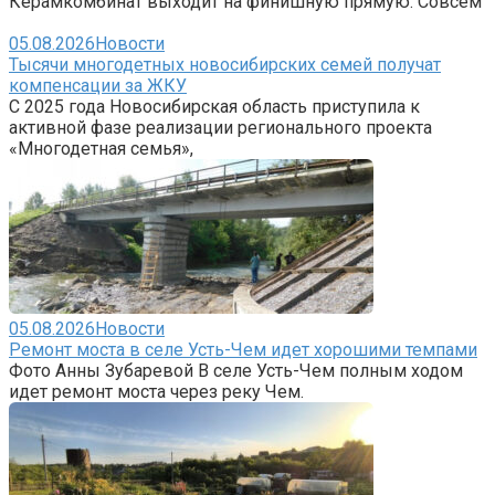
Керамкомбинат выходит на финишную прямую. Совсем
05.08.2026
Новости
Тысячи многодетных новосибирских семей получат
компенсации за ЖКУ
С 2025 года Новосибирская область приступила к
активной фазе реализации регионального проекта
«Многодетная семья»,
05.08.2026
Новости
Ремонт моста в селе Усть-Чем идет хорошими темпами
Фото Анны Зубаревой В селе Усть-Чем полным ходом
идет ремонт моста через реку Чем.