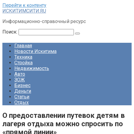
Перейти к контенту
ИСКИТИМСИТИ.RU
Информационно-справочный ресурс
Поиск:
Главная
Новости Искитима
Техника
Стройка
Недвижимость
Авто
ЗОЖ
Бизнес
Деньги
Статьи
Отдых
О предоставлении путевок детям в
лагеря отдыха можно спросить по
«прямой линии»