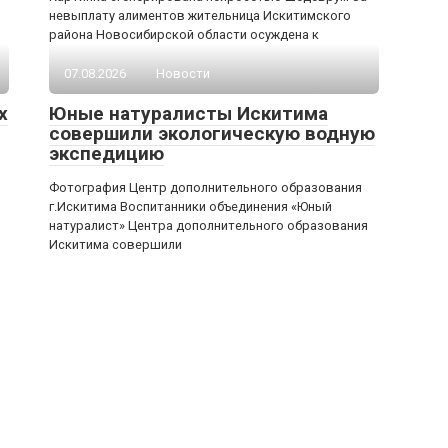
м
невыплату алиментов жительница Искитимского
района Новосибирской области осуждена к
07.08.2026
Новости
х
Юные натуралисты Искитима
совершили экологическую водную
экспедицию
Фотография Центр дополнительного образования
г.Искитима Воспитанники объединения «Юный
натуралист» Центра дополнительного образования
Искитима совершили