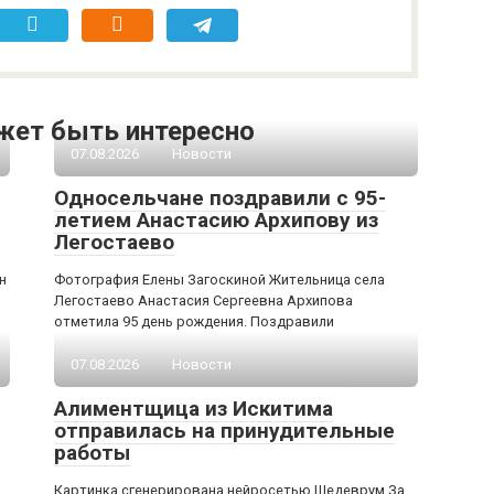
жет быть интересно
07.08.2026
Новости
Односельчане поздравили с 95-
летием Анастасию Архипову из
Легостаево
н
Фотография Елены Загоскиной Жительница села
Легостаево Анастасия Сергеевна Архипова
отметила 95 день рождения. Поздравили
07.08.2026
Новости
Алиментщица из Искитима
отправилась на принудительные
работы
Картинка сгенерирована нейросетью Шедеврум За