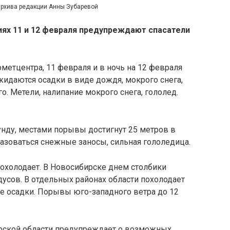
архива редакции Анны Зубаревой
ях 11 и 12 февраля предупреждают спасатели
етцентра, 11 февраля и в ночь на 12 февраля
жидаются осадки в виде дождя, мокрого снега,
о. Метели, налипание мокрого снега, гололед.
кунду, местами порывы достигнут 25 метров в
разоваться снежные заносы, сильная гололедица.
 похолодает. В Новосибирске днем столбики
адусов. В отдельных районах области похолодает
е осадки. Порывы юго-западного ветра до 12
рской области предупреждает о возможных