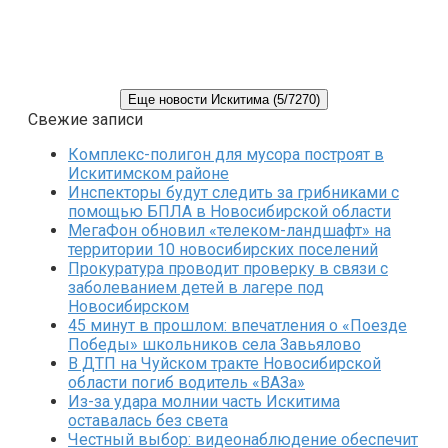
Еще новости Искитима (5/7270)
Свежие записи
Комплекс-полигон для мусора построят в
Искитимском районе
Инспекторы будут следить за грибниками с
помощью БПЛА в Новосибирской области
МегаФон обновил «телеком-ландшафт» на
территории 10 новосибирских поселений
Прокуратура проводит проверку в связи с
заболеванием детей в лагере под
Новосибирском
45 минут в прошлом: впечатления о «Поезде
Победы» школьников села Завьялово
В ДТП на Чуйском тракте Новосибирской
области погиб водитель «ВАЗа»
Из-за удара молнии часть Искитима
оставалась без света
Честный выбор: видеонаблюдение обеспечит