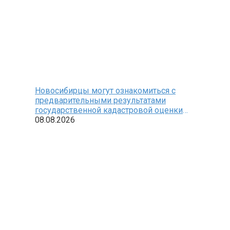
Новосибирцы могут ознакомиться с
предварительными результатами
государственной кадастровой оценки
земельных участков
08.08.2026