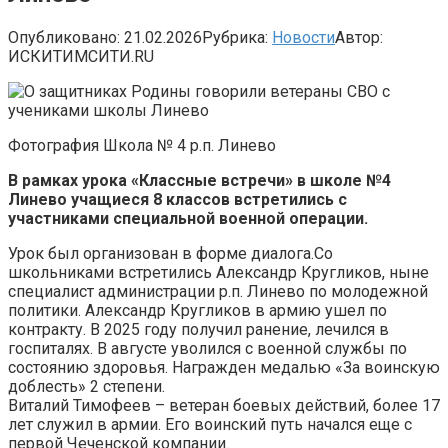
Опубликовано:
21.02.2026
Рубрика:
Новости
Автор:
ИСКИТИМСИТИ.RU
Фотография Школа № 4 р.п. Линево
В рамках урока «Классные встречи» в школе №4
Линево учащиеся 8 классов встретились с
участниками специальной военной операции.
Урок был организован в форме диалога.Со
школьниками встретились Александр Кругликов, ныне
специалист администрации р.п. Линево по молодежной
политики. Александр Кругликов в армию ушел по
контракту. В 2025 году получил ранение, лечился в
госпиталях. В августе уволился с военной службы по
состоянию здоровья. Награжден медалью «За воинскую
доблесть» 2 степени.
Виталий Тимофеев – ветеран боевых действий, более 17
лет служил в армии. Его воинский путь начался еще с
первой Чеченской компании.