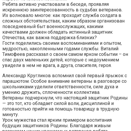
Ребята активно участвовали в беседе, проявляя
искреннюю заинтересованность в судьбах ветеранов.
Их волновало многое: как проходит служба солдата в
сложных обстоятельствах, каким образом организован
повседневный быт военнослужащих, какими
качествами должен обладать истинный защитник
Отечества, как важна поддержка близких?
Гости поделились своими воспоминаниями и опытом,
мудростью, накопленными годами службы. Виталий
Тимофеев рассказал о своем самом ярком событии – он
спас двух маленьких детей, которые с недоумением
увидели в нем не врага, а друга, спасителя, героя.
Александр Кругликов вспомнил свой первый прыжок с
парашютом. Особое внимание ветераны в разговоре со
школьниками уделили ответственности, силе духа и
умению дружить, сплоченности коллектива.
Ветераны подчеркнули, что настоящий защитник Родины
— это тот, кто обладает силой воли, дисциплиной и
готовностью прийти на помощь товарищу в трудную
минуту.
Урок мужества стал ярким примером воспитания
будущих защитников Родины. Благодаря живым