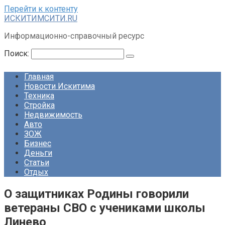
Перейти к контенту
ИСКИТИМСИТИ.RU
Информационно-справочный ресурс
Поиск:
Главная
Новости Искитима
Техника
Стройка
Недвижимость
Авто
ЗОЖ
Бизнес
Деньги
Статьи
Отдых
О защитниках Родины говорили
ветераны СВО с учениками школы
Линево