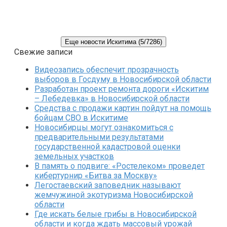
Еще новости Искитима (5/7286)
Свежие записи
Видеозапись обеспечит прозрачность
выборов в Госдуму в Новосибирской области
Разработан проект ремонта дороги «Искитим
– Лебедевка» в Новосибирской области
Средства с продажи картин пойдут на помощь
бойцам СВО в Искитиме
Новосибирцы могут ознакомиться с
предварительными результатами
государственной кадастровой оценки
земельных участков
В память о подвиге: «Ростелеком» проведет
кибертурнир «Битва за Москву»
Легостаевский заповедник называют
жемчужиной экотуризма Новосибирской
области
Где искать белые грибы в Новосибирской
области и когда ждать массовый урожай