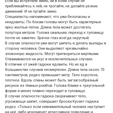
Если вы встретили змею, ни в коем случае не
приближайтесь к ней, не трогайте, не делайте резких
движений. И не пугайте змею.
Специалисты напоминают, что ужи безопасны и
неядовиты. По бокам головы могут быть характерные
ярко желтые пятна. Длина тела может достигать
полутора метров. Голова овальная, переход к туловищу
почти не заметен. Зрачок глаз всегда округлый.
В случае опасности ужи могут шипеть и делать выпады в
сторону человека. Они выделяют чрезвычайно
зловонную жидкость. Могут притвориться мертвыми.
Отваживаются на укус в исключительных случаях.
В отличие от ужей гадюки ядовиты. Но их яд в
большинстве случаев несмертелен. Длина тела около 70
сантиметров, редко превышает метр. Тело короткое,
плотное. Вдоль спины может быть зигзагообразный
рисунок из тёмных ромбов. Голова ближе к треугольной
форме и менее плавно переходит в туловище.
В случае опасности гадюка сворачивает тело,
угрожающе шипит, совершает броски.Кусает гадюка
редко. «Только если невнимательный человек наступает
на неё, либо игнорирует агрессивное поведение и