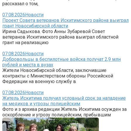
рассказал о том,
07.08.2026
Новости
Проект Совета ветеранов Искитимского района выиграл
грант Новосибирской области
Ирина Садыкова. Фото Анны Зубаревой Совет
ветеранов Искитимского района выиграл областной
грант на реализацию
07.08.2026
Новости
Добровольцы в беспилотные войска получат 2,9 млн
рублей и места в вузах
Жители Новосибирской области, заключившие
контракты с Министерством обороны Российской
Федерации на военную службу в
07.08.2026
Новости
Житель Искитима получил условный срок за нападение
на медиков и угрозы полицейским
Фото и з архива редакции Житель Искитима осужден за
оскорбление и угрозу полицейским, прибывшим