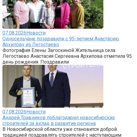
07.08.2026
Новости
Односельчане поздравили с 95-летием Анастасию
Архипову из Легостаево
Фотография Елены Загоскиной Жительница села
Легостаево Анастасия Сергеевна Архипова отметила 95
день рождения. Поздравили
07.08.2026
Новости
Андрей Травников поблагодарил новосибирских
строителей за вклад в развитие региона
В Новосибирской области уже становится доброй
традицией поздравлять строителей с наступающим