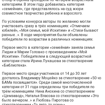
категориям. В этом году добавилась категория
«семейная», где представлялось на суд жюри
совместное творчество ребенка и взрослого.
По условиям конкурса авторы по желанию могли
участвовать сразу в трёх номинациях: «Отмечаем
юбилей», «Моя семья, мой Искитим» и «Стихи бывают
разные…». В ходе мероприятия были объявлены
победители по возрастам в различных номинациях.
Первое место в категории «семейная» заняла семья
Лидии и Марии Головко с произведением «Мой
Искитим». Победителем в следующей возрастной
категории стала Ирина Лукашова за стихотворение
«Библиотека».
Первое место среди участников от 14 до 30 лет
досталось Владимиру Моцейко за стихотворение «50-ю
БАМа посвящается». Среди самой многочисленной
категории от 31 года определены три победителя по
трём номинациям: Нина Анохина со стихотворением
«Цемзавод», Наталья Власова со стихотворением «Это
было вечером…» и Любовь Пирогова со
стихотворением «То лето, то осень».