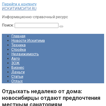
Перейти к контенту
ИСКИТИМСИТИ.RU
Информационно-справочный ресурс
Поиск:
Главная
Новости Искитима
Техника
Стройка
Недвижимость
Авто
ЗОЖ
Бизнес
Деньги
Статьи
Отдых
Отдыхать недалеко от дома:
новосибирцы отдают предпочтения
местным санаториям