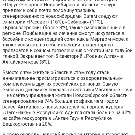
«Парус-Резорт» в Новосибирской области. Ресурс
привлек к себе почти половину трафика,
сгенерированного новосибирцами. Затем следуют
санатории «Рассвет» (16%), «Сибиряк» (11%),
«Краснозерский» (более 8%), также расположенные в
регионе. Прибывшие на лечение смогут искупаться в
бассейне с концентрацией соли, как в Мертвом море, а
также испытать на себе инъекции плацентарных
препаратов и сеансы грязелечения с жёлтой или голубой
глиной. Закрывает топ-5 санаторий «Родник Алтая» в
Алтайском крае (8%).
Вместе с тем жители области в этом году стали
внимательнее присматриваться к оздоровительным
комплексам в других российских регионах. Самую
высокую динамику показал санаторий «Магадан» в Сочи
– на сайте учреждения жители Новосибирской области
сгенерировали на 74% больше трафика, чем годом
ранее. Активность пользователей на портале курорта
«Лаго-Наки» в Республике Адыгея стала больше на 37%,
на сайте геокурорта в «Анган-Тау» в Республике
Башкортостан на 20%.
В свою очередь, новосибирские санатории интересуют