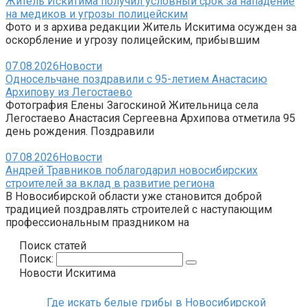
Житель Искитима получил условный срок за нападение
на медиков и угрозы полицейским
Фото и з архива редакции Житель Искитима осужден за
оскорбление и угрозу полицейским, прибывшим
07.08.2026
Новости
Односельчане поздравили с 95-летием Анастасию
Архипову из Легостаево
Фотография Елены Загоскиной Жительница села
Легостаево Анастасия Сергеевна Архипова отметила 95
день рождения. Поздравили
07.08.2026
Новости
Андрей Травников поблагодарил новосибирских
строителей за вклад в развитие региона
В Новосибирской области уже становится доброй
традицией поздравлять строителей с наступающим
профессиональным праздником на
Поиск статей
Поиск:
Новости Искитима
Где искать белые грибы в Новосибирской