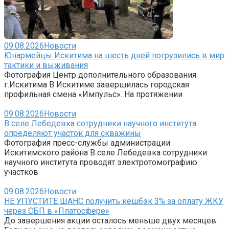
09.08.2026
Новости
Юнармейцы Искитима на шесть дней погрузились в мир
тактики и выживания
Фотография Центр дополнительного образования
г.Искитима В Искитиме завершилась городская
профильная смена «Импульс». На протяжении
09.08.2026
Новости
В селе Лебедевка сотрудники научного института
определяют участок для скважины
Фотография пресс-службы администрации
Искитимского района В селе Лебедевка сотрудники
научного института проводят электротомографию
участков
09.08.2026
Новости
НЕ УПУСТИТЕ ШАНС получить кешбэк 3% за оплату ЖКУ
через СБП в «Платосфере»
До завершения акции осталось меньше двух месяцев.