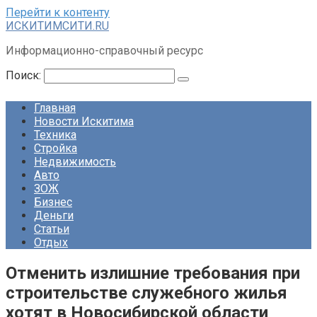
Перейти к контенту
ИСКИТИМСИТИ.RU
Информационно-справочный ресурс
Поиск:
Главная
Новости Искитима
Техника
Стройка
Недвижимость
Авто
ЗОЖ
Бизнес
Деньги
Статьи
Отдых
Отменить излишние требования при
строительстве служебного жилья
хотят в Новосибирской области