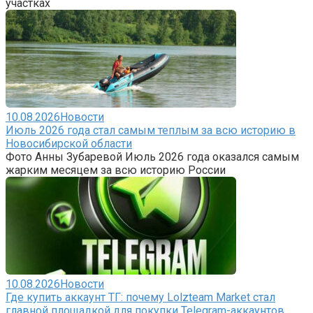
участках
10.08.2026
Новости
Июль 2026 года стал самым теплым за всю историю в
Новосибирской области
Фото Анны Зубаревой Июль 2026 года оказался самым
жарким месяцем за всю историю России
10.08.2026
Новости
Где купить аккаунт ТГ: почему Lolzteam Market стал
главной площадкой для покупки Telegram-аккаунтов