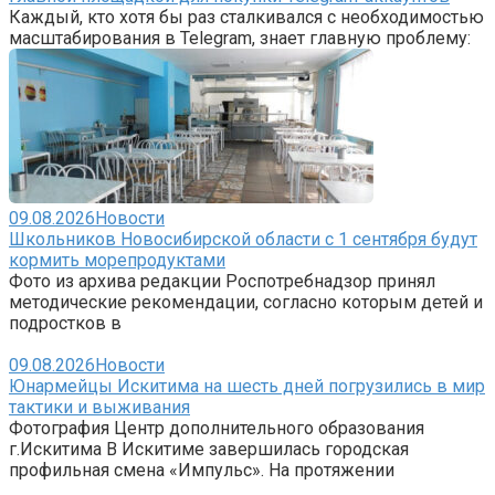
Каждый, кто хотя бы раз сталкивался с необходимостью
масштабирования в Telegram, знает главную проблему:
09.08.2026
Новости
Школьников Новосибирской области с 1 сентября будут
кормить морепродуктами
Фото из архива редакции Роспотребнадзор принял
методические рекомендации, согласно которым детей и
подростков в
09.08.2026
Новости
Юнармейцы Искитима на шесть дней погрузились в мир
тактики и выживания
Фотография Центр дополнительного образования
г.Искитима В Искитиме завершилась городская
профильная смена «Импульс». На протяжении