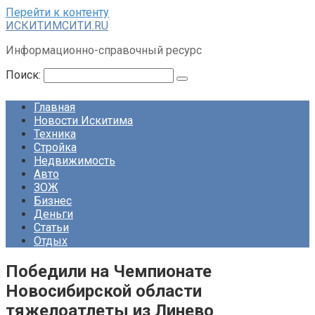
Перейти к контенту
ИСКИТИМСИТИ.RU
Информационно-справочный ресурс
Поиск:
Главная
Новости Искитима
Техника
Стройка
Недвижимость
Авто
ЗОЖ
Бизнес
Деньги
Статьи
Отдых
Победили на Чемпионате
Новосибирской области
тяжелоатлеты из Линево