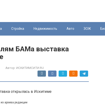
ка
Стройка
Недвижимость
Авто
ЗОЖ
Би
елям БАМа выставка
е
Автор:
ИСКИТИМСИТИ.RU
 из архива редакции