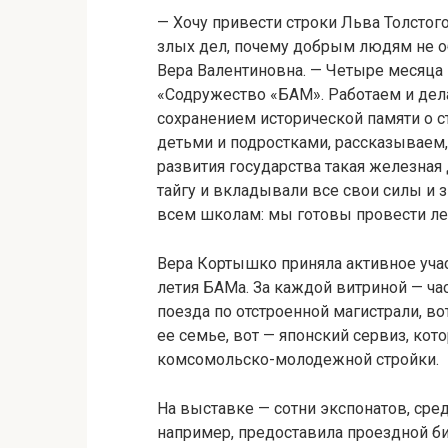
— Хочу привести строки Льва Толстог
злых дел, почему добрым людям не о
Вера Валентиновна. — Четыре месяц
«Содружество «БАМ». Работаем и дел
сохранением исторической памяти о с
детьми и подростками, рассказываем,
развития государства такая железная
тайгу и вкладывали все свои силы и 
всем школам: мы готовы провести ле
Вера Кортышко приняла активное учас
летия БАМа. За каждой витриной — ча
поезда по отстроенной магистрали, во
ее семье, вот — японский сервиз, кот
комсомольско-молодежной стройки.
На выставке — сотни экспонатов, сре
например, предоставила проездной б