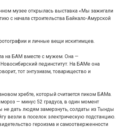
нном музее открылась выставка «Мы зажигали
етию с начала строительства Байкало-Амурской
фотографии и личные вещи искитимцев.
а на БАМ вместе с мужем. Она —
 Новосибирский пединститут. На БАМе она
оворит, тот энтузиазм, товарищество и
ановом хребте, который считается пиком БАМа.
 мороз — минус 52 градуса, в один момент
бы не дать людям замерзнуть, солдаты из Тынды
йгу везли в поселок электрическую подстанцию.
свидетельство героизма и самоотверженности