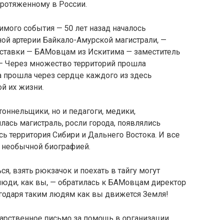
ротяженному в России.
имого события — 50 лет назад началось
ой артерии Байкало-Амурской магистрали, —
ставки — БАМовцам из Искитима — заместитель
 — Через множество территорий прошла
она прошла через сердце каждого из здесь
ой их жизни.
тоннельщики, но и педагоги, медики,
илась магистраль, росли города, появлялись
ь территория Сибири и Дальнего Востока. И все
с необычной биографией.
ся, взять рюкзачок и поехать в тайгу могут
люди, как вы, — обратилась к БАМовцам директор
агодаря таким людям как вы движется Земля!
арственное письмо за помощь в организации