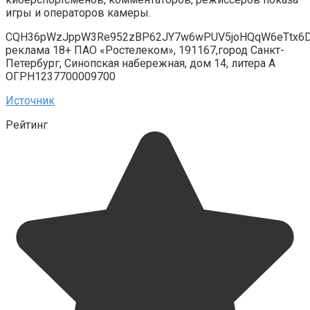
игры и операторов камеры.
CQH36pWzJppW3Re952zBP62JY7w6wPUV5joHQqW6eTtx6
реклама 18+ ПАО «Ростелеком», 191167,город Санкт-
Петербург, Синопская набережная, дом 14, литера А
ОГРН1237700009700
Источник
Рейтинг