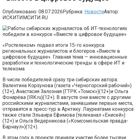
Опубликовано:
08.07.2026
Рубрика:
Новости
Автор:
ИСКИТИМСИТИ.RU
«Ростелеком» подвел итоги 15-го конкурса
региональных журналистов и блогеров «Вместе в
цифровое будущее». Главная тема — инновационные
разработки и технологические тренды в сфере ИТ и
телекома.
В числе победителей сразу три сибирских автора:
Валентина Корзунова (газета «Черногорский рабочий»)
(12+), Анастасия Залозная (ГТРК «Томск»)(12+)и Ольга
Фонарёва (IRK.ru)(12+). В августе они вместе с другими
российскими журналистами, занявшими первые места,
отправятся в пресс-тур в Арктику. Лауреатами конкурса
также стали Эльвира Ефимова (телеканал «Енисей»)
(12+) и Ольга Ведерникова («Комсомольская правда-
Барнаул»)(12+).
В этом году в проекте приняли участие более тысячи