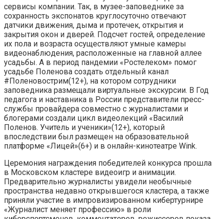
сервисы компании. Так, в музее-заповеднике за
сохранность экспонатов круглосуточно отвечают
датчики движения, дыма и протечек, открытия и
закрытия окон и дверей. Подсчет гостей, определение
их пола и возраста осуществляют умные камеры
видеонаблюдения, расположенные на главной аллее
усадьбы. А в период пандемии «Ростелеком» помог
усадьбе Поленова создать отдельный канал
#Поленовострим(12+), на котором сотрудники
заповедника размещали виртуальные экскурсии. В Год
педагога и наставника в России представители пресс-
службы провайдера совместно с журналистами и
блогерами создали цикл видеолекций «Василий
Поленов. Учитель и ученики»(12+), который
впоследствии был размещен на образовательной
платформе «Лицей»(6+) и в онлайн-кинотеатре Wink.
Церемония награждения победителей конкурса прошла
в Московском кластере видеоигр и анимации.
Предварительно журналисты увидели необычные
пространства недавно открывшегося кластера, а также
приняли участие в импровизированном кибертурнире
«Журналист меняет профессию» в роли
киберспортсменов, комментаторов, режиссеров показа