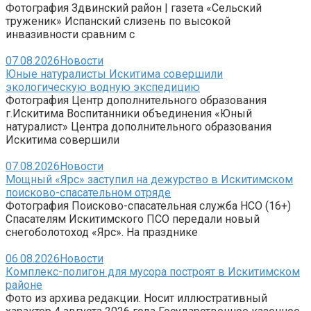
Фотография Здвинский район | газета «Сельский
труженик» Испанский слизень по высокой
инвазивности сравним с
07.08.2026
Новости
Юные натуралисты Искитима совершили
экологическую водную экспедицию
Фотография Центр дополнительного образования
г.Искитима Воспитанники объединения «Юный
натуралист» Центра дополнительного образования
Искитима совершили
07.08.2026
Новости
Мощный «Ярс» заступил на дежурство в Искитимском
поисково-спасательном отряде
Фотография Поисково-спасательная служба НСО (16+)
Спасателям Искитимского ПСО передали новый
снегоболотоход «Ярс». На празднике
06.08.2026
Новости
Комплекс-полигон для мусора построят в Искитимском
районе
Фото из архива редакции. Носит иллюстративный