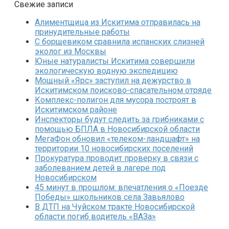
Свежие записи
Алиментщица из Искитима отправилась на
принудительные работы
С борщевиком сравнила испанских слизней
эколог из Москвы
Юные натуралисты Искитима совершили
экологическую водную экспедицию
Мощный «Ярс» заступил на дежурство в
Искитимском поисково-спасательном отряде
Комплекс-полигон для мусора построят в
Искитимском районе
Инспекторы будут следить за грибниками с
помощью БПЛА в Новосибирской области
МегаФон обновил «телеком-ландшафт» на
территории 10 новосибирских поселений
Прокуратура проводит проверку в связи с
заболеванием детей в лагере под
Новосибирском
45 минут в прошлом: впечатления о «Поезде
Победы» школьников села Завьялово
В ДТП на Чуйском тракте Новосибирской
области погиб водитель «ВАЗа»