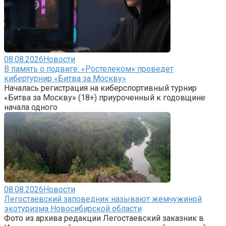
08.08.2026
Новости
В память о подвиге: «Ростелеком» проведет
кибертурнир «Битва за Москву»
Началась регистрация на киберспортивный турнир
«Битва за Москву» (18+) приуроченный к годовщине
начала одного
08.08.2026
Новости
Легостаевский заповедник называют жемчужиной
экотуризма Новосибирской области
Фото из архива редакции Легостаевский заказник в