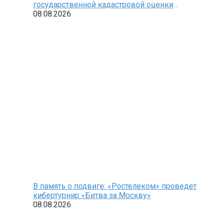
государственной кадастровой оценки
земельных участков
08.08.2026
В память о подвиге: «Ростелеком» проведет
кибертурнир «Битва за Москву»
08.08.2026