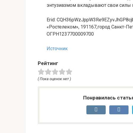
энтузиазмом вкладывают свои силы и
Erid: CQH36pWzJppW3Re9EZyvJhGP8c
«Ростелеком», 191167,город Санкт-Пет
ОГРН1237700009700
Источник
Рейтинг
( Пока оценок нет )
Понравилась стать