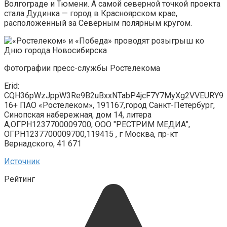
Волгограде и Тюмени. А самой северной точкой проекта
стала Дудинка — город в Красноярском крае,
расположенный за Северным полярным кругом.
Фотографии пресс-службы Ростелекома
Erid:
CQH36pWzJppW3Re9B2uBxxNTabP4jcF7Y7MyXg2VVEURY9
16+ ПАО «Ростелеком», 191167,город Санкт-Петербург,
Синопская набережная, дом 14, литера
А,ОГРН1237700009700, ООО "РЕСТРИМ МЕДИА",
ОГРН1237700009700,119415 , г Москва, пр-кт
Вернадского, 41 671
Источник
Рейтинг