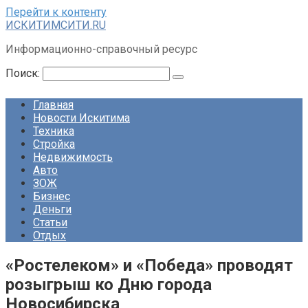
Перейти к контенту
ИСКИТИМСИТИ.RU
Информационно-справочный ресурс
Поиск:
Главная
Новости Искитима
Техника
Стройка
Недвижимость
Авто
ЗОЖ
Бизнес
Деньги
Статьи
Отдых
«Ростелеком» и «Победа» проводят
розыгрыш ко Дню города
Новосибирска