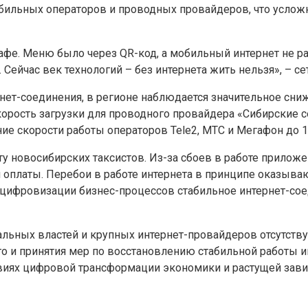
ильных операторов и проводных провайдеров, что услож
в кафе. Меню было через QR-код, а мобильный интернет не 
 Сейчас век технологий – без интернета жить нельзя», – с
ет-соединения, в регионе наблюдается значительное сниж
орость загрузки для проводного провайдера «Сибирские се
ие скорости работы операторов Tele2, МТС и Мегафон до 1
ту новосибирских таксистов. Из-за сбоев в работе прилож
платы. Перебои в работе интернета в принципе оказывают
й цифровизации бизнес-процессов стабильное интернет-с
ьных властей и крупных интернет-провайдеров отсутству
и принятия мер по восстановлению стабильной работы ин
виях цифровой трансформации экономики и растущей завис