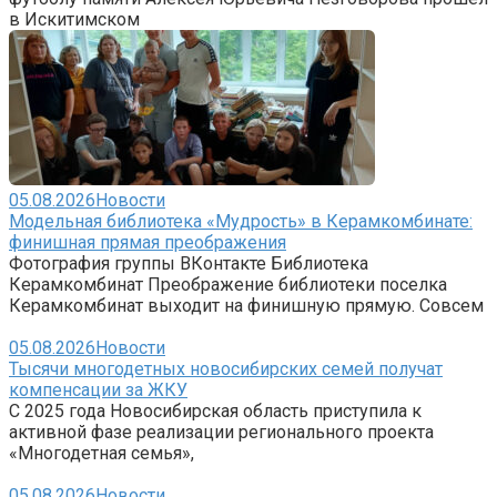
в Искитимском
05.08.2026
Новости
Модельная библиотека «Мудрость» в Керамкомбинате:
финишная прямая преображения
Фотография группы ВКонтакте Библиотека
Керамкомбинат Преображение библиотеки поселка
Керамкомбинат выходит на финишную прямую. Совсем
05.08.2026
Новости
Тысячи многодетных новосибирских семей получат
компенсации за ЖКУ
С 2025 года Новосибирская область приступила к
активной фазе реализации регионального проекта
«Многодетная семья»,
05.08.2026
Новости