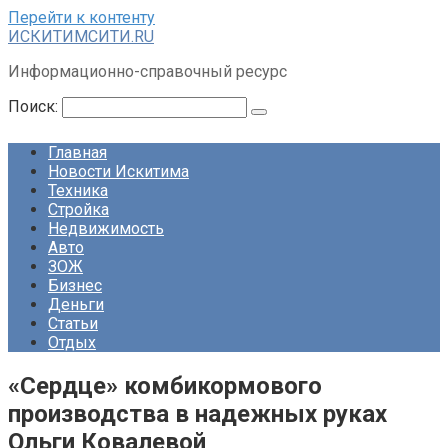
Перейти к контенту
ИСКИТИМСИТИ.RU
Информационно-справочный ресурс
Поиск:
Главная
Новости Искитима
Техника
Стройка
Недвижимость
Авто
ЗОЖ
Бизнес
Деньги
Статьи
Отдых
«Сердце» комбикормового
производства в надежных руках
Ольги Ковалевой