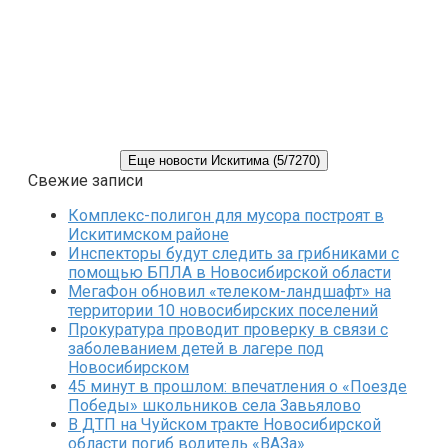
Еще новости Искитима (5/7270)
Свежие записи
Комплекс-полигон для мусора построят в
Искитимском районе
Инспекторы будут следить за грибниками с
помощью БПЛА в Новосибирской области
МегаФон обновил «телеком-ландшафт» на
территории 10 новосибирских поселений
Прокуратура проводит проверку в связи с
заболеванием детей в лагере под
Новосибирском
45 минут в прошлом: впечатления о «Поезде
Победы» школьников села Завьялово
В ДТП на Чуйском тракте Новосибирской
области погиб водитель «ВАЗа»