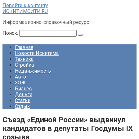
Перейти к контенту
ИСКИТИМСИТИ.RU
Информационно-справочный ресурс
Поиск:
Главная
Новости Искитима
Техника
Стройка
Недвижимость
Авто
ЗОЖ
Бизнес
Деньги
Статьи
Отдых
Съезд «Единой России» выдвинул
кандидатов в депутаты Госдумы IX
созыва