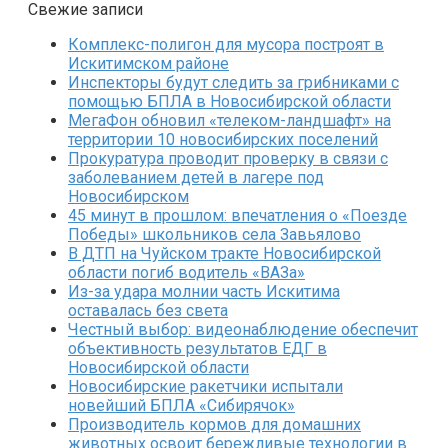
Свежие записи
Комплекс-полигон для мусора построят в
Искитимском районе
Инспекторы будут следить за грибниками с
помощью БПЛА в Новосибирской области
МегаФон обновил «телеком-ландшафт» на
территории 10 новосибирских поселений
Прокуратура проводит проверку в связи с
заболеванием детей в лагере под
Новосибирском
45 минут в прошлом: впечатления о «Поезде
Победы» школьников села Завьялово
В ДТП на Чуйском тракте Новосибирской
области погиб водитель «ВАЗа»
Из-за удара молнии часть Искитима
оставалась без света
Честный выбор: видеонаблюдение обеспечит
объективность результатов ЕДГ в
Новосибирской области
Новосибирские ракетчики испытали
новейший БПЛА «Сибирячок»
Производитель кормов для домашних
животных освоит бережливые технологии в