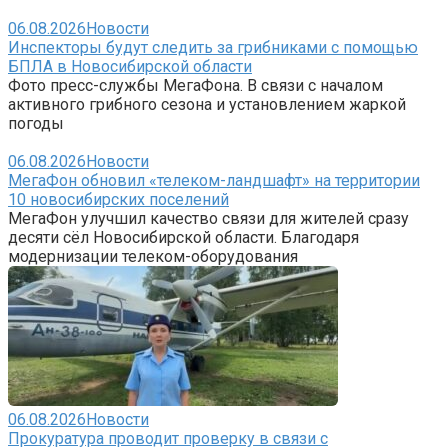
06.08.2026
Новости
Инспекторы будут следить за грибниками с помощью
БПЛА в Новосибирской области
Фото пресс-службы МегаФона. В связи с началом
активного грибного сезона и установлением жаркой
погоды
06.08.2026
Новости
МегаФон обновил «телеком-ландшафт» на территории
10 новосибирских поселений
МегаФон улучшил качество связи для жителей сразу
десяти сёл Новосибирской области. Благодаря
модернизации телеком-оборудования
06.08.2026
Новости
Прокуратура проводит проверку в связи с