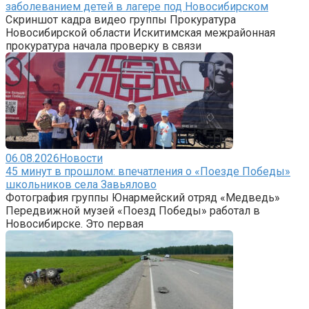
заболеванием детей в лагере под Новосибирском
Скриншот кадра видео группы Прокуратура
Новосибирской области Искитимская межрайонная
прокуратура начала проверку в связи
06.08.2026
Новости
45 минут в прошлом: впечатления о «Поезде Победы»
школьников села Завьялово
Фотография группы Юнармейский отряд «Медведь»
Передвижной музей «Поезд Победы» работал в
Новосибирске. Это первая