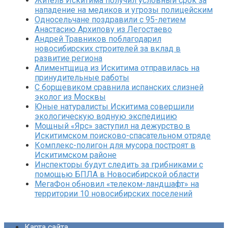
Житель Искитима получил условный срок за
нападение на медиков и угрозы полицейским
Односельчане поздравили с 95-летием
Анастасию Архипову из Легостаево
Андрей Травников поблагодарил
новосибирских строителей за вклад в
развитие региона
Алиментщица из Искитима отправилась на
принудительные работы
С борщевиком сравнила испанских слизней
эколог из Москвы
Юные натуралисты Искитима совершили
экологическую водную экспедицию
Мощный «Ярс» заступил на дежурство в
Искитимском поисково-спасательном отряде
Комплекс-полигон для мусора построят в
Искитимском районе
Инспекторы будут следить за грибниками с
помощью БПЛА в Новосибирской области
МегаФон обновил «телеком-ландшафт» на
территории 10 новосибирских поселений
Карта сайта