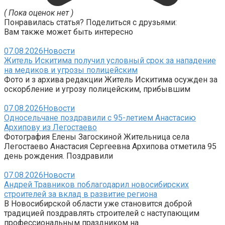
( Пока оценок нет )
Понравилась статья? Поделиться с друзьями:
Вам также может быть интересно
07.08.2026
Новости
Житель Искитима получил условный срок за нападение
на медиков и угрозы полицейским
Фото и з архива редакции Житель Искитима осужден за
оскорбление и угрозу полицейским, прибывшим
07.08.2026
Новости
Односельчане поздравили с 95-летием Анастасию
Архипову из Легостаево
Фотография Елены Загоскиной Жительница села
Легостаево Анастасия Сергеевна Архипова отметила 95
день рождения. Поздравили
07.08.2026
Новости
Андрей Травников поблагодарил новосибирских
строителей за вклад в развитие региона
В Новосибирской области уже становится доброй
традицией поздравлять строителей с наступающим
профессиональным праздником на