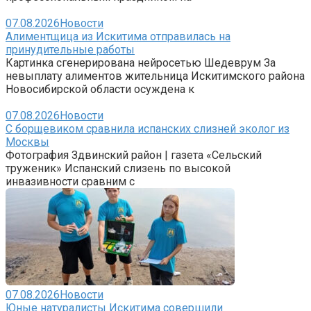
07.08.2026
Новости
Алиментщица из Искитима отправилась на
принудительные работы
Картинка сгенерирована нейросетью Шедеврум За
невыплату алиментов жительница Искитимского района
Новосибирской области осуждена к
07.08.2026
Новости
С борщевиком сравнила испанских слизней эколог из
Москвы
Фотография Здвинский район | газета «Сельский
труженик» Испанский слизень по высокой
инвазивности сравним с
07.08.2026
Новости
Юные натуралисты Искитима совершили