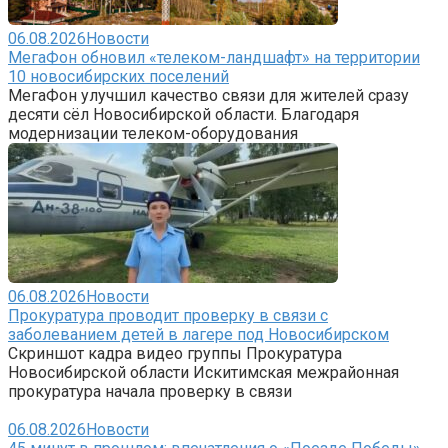
06.08.2026
Новости
МегаФон обновил «телеком-ландшафт» на территории
10 новосибирских поселений
МегаФон улучшил качество связи для жителей сразу
десяти сёл Новосибирской области. Благодаря
модернизации телеком-оборудования
06.08.2026
Новости
Прокуратура проводит проверку в связи с
заболеванием детей в лагере под Новосибирском
Скриншот кадра видео группы Прокуратура
Новосибирской области Искитимская межрайонная
прокуратура начала проверку в связи
06.08.2026
Новости