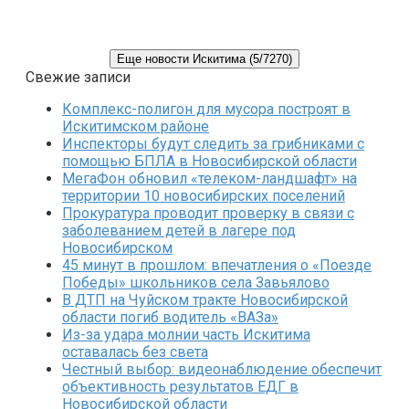
Еще новости Искитима (5/7270)
Свежие записи
Комплекс-полигон для мусора построят в
Искитимском районе
Инспекторы будут следить за грибниками с
помощью БПЛА в Новосибирской области
МегаФон обновил «телеком-ландшафт» на
территории 10 новосибирских поселений
Прокуратура проводит проверку в связи с
заболеванием детей в лагере под
Новосибирском
45 минут в прошлом: впечатления о «Поезде
Победы» школьников села Завьялово
В ДТП на Чуйском тракте Новосибирской
области погиб водитель «ВАЗа»
Из-за удара молнии часть Искитима
оставалась без света
Честный выбор: видеонаблюдение обеспечит
объективность результатов ЕДГ в
Новосибирской области