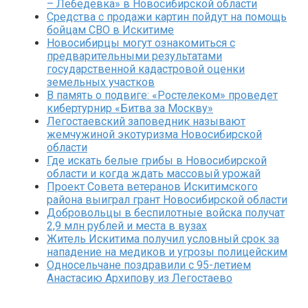
– Лебедевка» в Новосибирской области
Средства с продажи картин пойдут на помощь
бойцам СВО в Искитиме
Новосибирцы могут ознакомиться с
предварительными результатами
государственной кадастровой оценки
земельных участков
В память о подвиге: «Ростелеком» проведет
кибертурнир «Битва за Москву»
Легостаевский заповедник называют
жемчужиной экотуризма Новосибирской
области
Где искать белые грибы в Новосибирской
области и когда ждать массовый урожай
Проект Совета ветеранов Искитимского
района выиграл грант Новосибирской области
Добровольцы в беспилотные войска получат
2,9 млн рублей и места в вузах
Житель Искитима получил условный срок за
нападение на медиков и угрозы полицейским
Односельчане поздравили с 95-летием
Анастасию Архипову из Легостаево