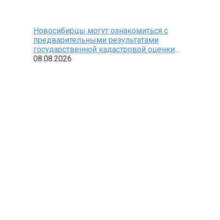
Новосибирцы могут ознакомиться с
предварительными результатами
государственной кадастровой оценки
земельных участков
08.08.2026