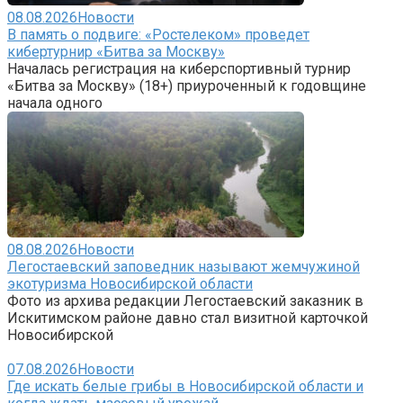
08.08.2026
Новости
В память о подвиге: «Ростелеком» проведет
кибертурнир «Битва за Москву»
Началась регистрация на киберспортивный турнир
«Битва за Москву» (18+) приуроченный к годовщине
начала одного
08.08.2026
Новости
Легостаевский заповедник называют жемчужиной
экотуризма Новосибирской области
Фото из архива редакции Легостаевский заказник в
Искитимском районе давно стал визитной карточкой
Новосибирской
07.08.2026
Новости
Где искать белые грибы в Новосибирской области и