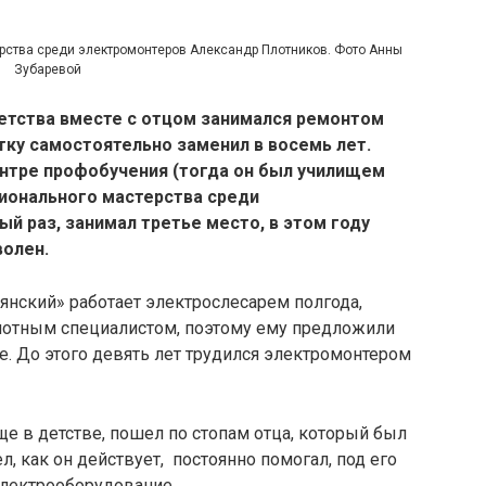
рства среди электромонтеров Александр Плотников. Фото Анны
Зубаревой
детства вместе с отцом занимался ремонтом
ку самостоятельно заменил в восемь лет.
нтре профобучения (тогда он был училищем
ионального мастерства среди
й раз, занимал третье место, в этом году
волен.
янский» работает электрослесарем полгода,
мотным специалистом, поэтому ему предложили
е. До этого девять лет трудился электромонтером
е в детстве, пошел по стопам отца, который был
л, как он действует, постоянно помогал, под его
электрооборудование.