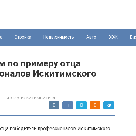
ка
Стройка
Недвижимость
Авто
ЗОЖ
Би
м по примеру отца
оналов Искитимского
Автор:
ИСКИТИМСИТИ.RU