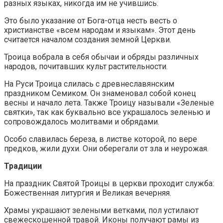
разных языках, никогда им не учившись.
Это было указание от Бога-отца несть весть о
христианстве «всем народам и языкам». Этот день
считается началом создания земной Церкви.
Троица вобрала в себя обычаи и обряды различных
народов, почитавших культ растительности.
На Руси Троица слилась с древнеславянским
праздником Семиком. Он знаменовал собой конец
весны и начало лета. Также Троицу называли «Зеленые
святки», так как буквально все украшалось зеленью и
сопровождалось молитвами и обрядами.
Особо славилась береза, в листве которой, по вере
предков, жили духи. Они оберегали от зла и неурожая.
Традиции
На праздник Святой Троицы в церкви проходит служба:
Божественная литургия и Великая вечерняя.
Храмы украшают зелеными ветками, пол устилают
свежескошенной травой. Иконы получают рамы из