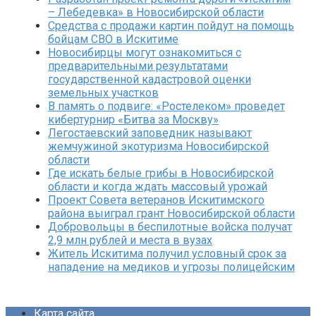
– Лебедевка» в Новосибирской области
Средства с продажи картин пойдут на помощь
бойцам СВО в Искитиме
Новосибирцы могут ознакомиться с
предварительными результатами
государственной кадастровой оценки
земельных участков
В память о подвиге: «Ростелеком» проведет
кибертурнир «Битва за Москву»
Легостаевский заповедник называют
жемчужиной экотуризма Новосибирской
области
Где искать белые грибы в Новосибирской
области и когда ждать массовый урожай
Проект Совета ветеранов Искитимского
района выиграл грант Новосибирской области
Добровольцы в беспилотные войска получат
2,9 млн рублей и места в вузах
Житель Искитима получил условный срок за
нападение на медиков и угрозы полицейским
Карта сайта