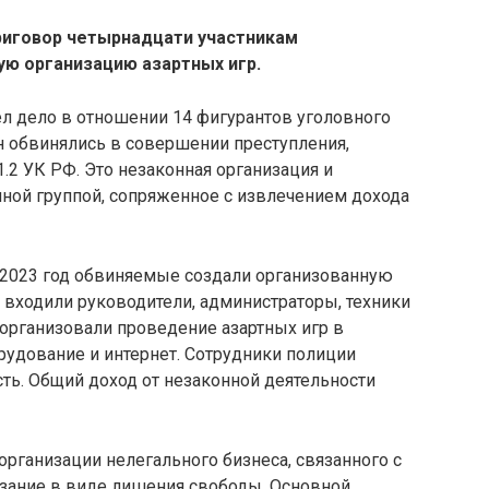
риговор четырнадцати участникам
ую организацию азартных игр.
л дело в отношении 14 фигурантов уголовного
н обвинялись в совершении преступления,
.2 УК РФ. Это незаконная организация и
нной группой, сопряженное с извлечением дохода
по 2023 год обвиняемые создали организованную
е входили руководители, администраторы, техники
 организовали проведение азартных игр в
рудование и интернет. Сотрудники полиции
ть. Общий доход от незаконной деятельности
ганизации нелегального бизнеса, связанного с
азание в виде лишения свободы. Основной