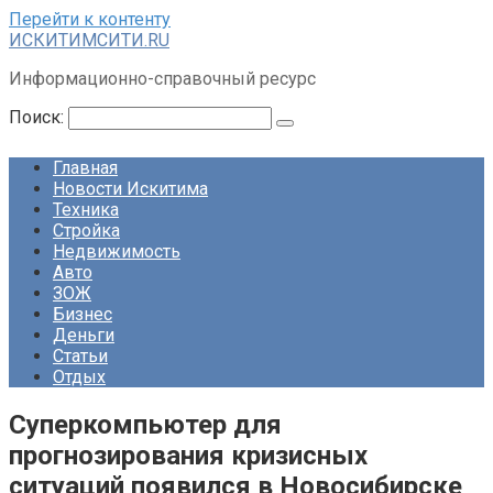
Перейти к контенту
ИСКИТИМСИТИ.RU
Информационно-справочный ресурс
Поиск:
Главная
Новости Искитима
Техника
Стройка
Недвижимость
Авто
ЗОЖ
Бизнес
Деньги
Статьи
Отдых
Суперкомпьютер для
прогнозирования кризисных
ситуаций появился в Новосибирске