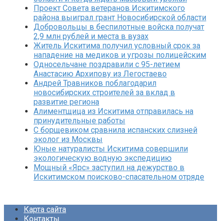
Проект Совета ветеранов Искитимского
района выиграл грант Новосибирской области
Добровольцы в беспилотные войска получат
2,9 млн рублей и места в вузах
Житель Искитима получил условный срок за
нападение на медиков и угрозы полицейским
Односельчане поздравили с 95-летием
Анастасию Архипову из Легостаево
Андрей Травников поблагодарил
новосибирских строителей за вклад в
развитие региона
Алиментщица из Искитима отправилась на
принудительные работы
С борщевиком сравнила испанских слизней
эколог из Москвы
Юные натуралисты Искитима совершили
экологическую водную экспедицию
Мощный «Ярс» заступил на дежурство в
Искитимском поисково-спасательном отряде
Карта сайта
Контакты